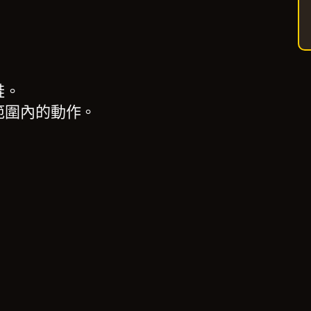
鞋。
範圍內的動作。