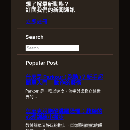
想了解最新動態？
訂閱我們的新聞通訊
立即註冊
Search
S
e
Popular Post
a
r
什麼是 Parkour ( 跑酷 )？新手超
c
簡單入門 — 動作的藝術
h
Parkour 是一種以速度、流暢與樂趣穿越世
界的…
怎麼克服跑酷跳躍恐懼：教練的
心理訓練小撇步
教練簡單又好玩的撇步，幫你擊退跑酷跳躍