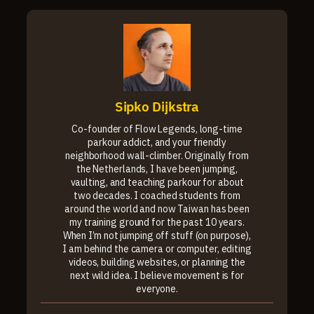
Sipko Dijkstra
Co-founder of Flow Legends, long-time
parkour addict, and your friendly
neighborhood wall-climber. Originally from
the Netherlands, I have been jumping,
vaulting, and teaching parkour for about
two decades. I coached students from
around the world and now Taiwan has been
my training ground for the past 10 years.
When I’m not jumping off stuff (on purpose),
I am behind the camera or computer, editing
videos, building websites, or planning the
next wild idea. I believe movement is for
everyone.