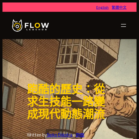
跳
English
繁體中文
至
主
要
內
容
跑酷的歷史：從
求生技能一路變
成現代動態潮流
Written by
Sipko Dijkstra
in
跑酷