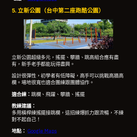
5. 立新公園
（台中第二座跑酷公園）
立新公園超級多元，搖擺、攀牆、跳高組合應有盡
有，新手老手都能玩得盡興。
設計很彈性，初學者有低障礙，高手可以挑戰高牆高
欄。場地很寬也適合團練跟團體協作。
適合練：
跳欄、飛躍、攀牆、搖擺
教練建議：
多用橫桿練搖擺接跳欄，這招練爆抓力跟流暢，不練
對不起自己！
地點：
Google Maps