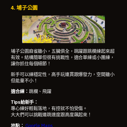
4. 埔子公園
埔子公園麻雀雖小，五臟俱全，跳躍跟跳欄練起來超
有效。結構簡單但很有挑戰性，適合單練或小團練，
讓你抓住每個細節！
新手可以練穩定性，高手玩連貫跟爆發力，空間雖小
但能量不小！
適合練：
跳欄、飛躍
Tips給新手：
專心練好輕鬆落地，有控就不怕受傷。
大大們可以挑戰連跳速度跟高度飆起來！
地點：
Google Maps