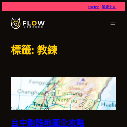
跳
English
繁體中文
至
主
要
內
容
標籤:
教練
台中跑酷地圖全攻略