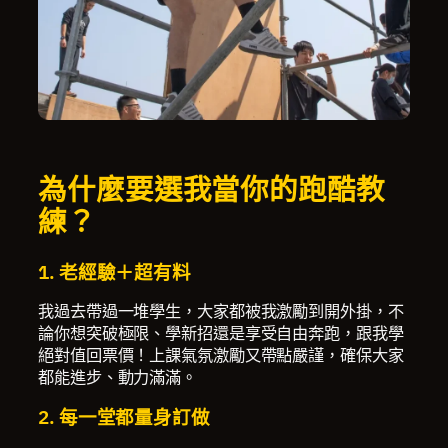
為什麼要選我當你的跑酷教
練？
1. 老經驗＋超有料
我過去帶過一堆學生，大家都被我激勵到開外掛，不
論你想突破極限、學新招還是享受自由奔跑，跟我學
絕對值回票價！上課氣氛激勵又帶點嚴謹，確保大家
都能進步、動力滿滿。
2. 每一堂都量身訂做