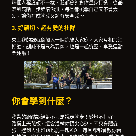
每個人程度都不一樣，我都會針對你量身打造，從基
礎到高階一步步陪你飛，每堂都挑戰自己又不會太
硬，讓你有成就感又超有安全感～
3. 好親切、超有愛的社群
來上我的課就像加入一個跑酷大家庭，大家互相加油
打氣、訓練不是只為耍帥，也是一起抗壓、享受運動
樂趣啦！
你會學到什麼？
我帶的跑酷課絕對不只是說走就走！從地基打好、一
路衝上天花板，還會灌輸你頂尖心態。不只身體變
強，遇到人生難題也能一起K.O.！每堂課都會教你實