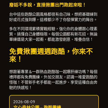
廢話不多說，直接揪團出門跑起來啦！
台中這些跑酷公園風格都很有自己味，想把基礎練到
好或花式強到爆，這裡都少不了你發揮實力的舞台。
多在不同環境累積實戰經驗，強化你的身體跟心理素
質，搞懂自己身體極限。每個公園都有新花招，無論
單練還是大家一起衝，都能激發創意、堆疊自信！
免費揪團週週跑酷，你來不
來！
想跟著專業＆一群熱血跑酷咖一起爆肝練功嗎？每個
禮拜都有免費團練，外加交朋友，認識一堆愛跑酷的
怪咖！不管新手老手都能一起進步、享受這種自由奔
馳的快感啦！
2026-08-09
文心森林公園 – 跑酷團練