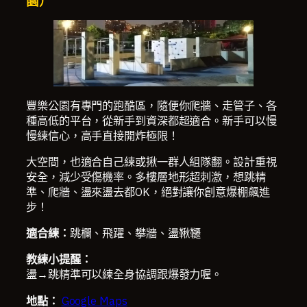
園）
豐樂公園有專門的跑酷區，隨便你爬牆、走管子、各
種高低的平台，從新手到資深都超適合。新手可以慢
慢練信心，高手直接開炸極限！
大空間，也適合自己練或揪一群人組隊翻。設計重視
安全，減少受傷機率。多樓層地形超刺激，想跳精
準、爬牆、盪來盪去都OK，絕對讓你創意爆棚飆進
步！
適合練：
跳欄、飛躍、攀牆、盪鞦韆
教練小提醒：
盪→跳精準可以練全身協調跟爆發力喔。
地點：
Google Maps